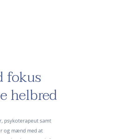
d fokus
le helbred
er, psykoterapeut samt
der og mænd med at