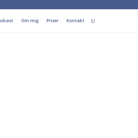
odcast
Om mig
Priser
Kontakt
-
andling
ælpe dig?