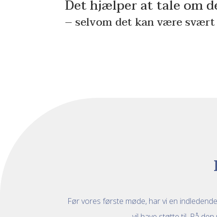
Det hjælper at tale om d
– selvom det kan være svært
Før vores første møde, har vi en indledende
vil have støtte til. På d