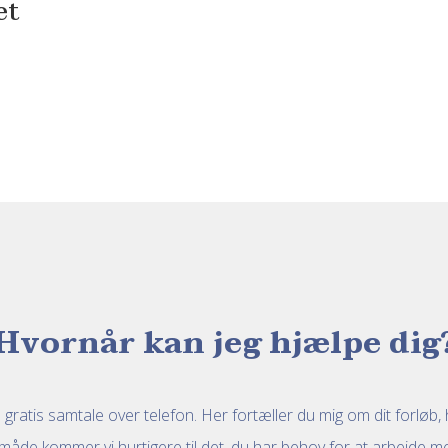
et
Hvornår kan jeg hjælpe dig
 gratis samtale over telefon. Her fortæller du mig om dit forløb
en måde kommer vi hurtigere til det, du har behov for at arbejde me