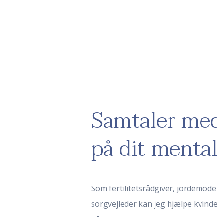
Samtaler me
på dit menta
Som fertilitetsrådgiver, jordemod
sorgvejleder kan jeg hjælpe kvin