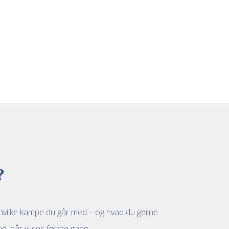
Hvordan har du det?
?
, hvilke kampe du går med – og hvad du gerne
d, når vi ses første gang.