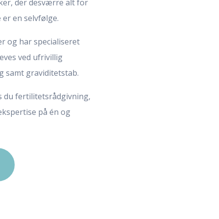
er, der desværre alt for
 er en selvfølge.
der og har
specialiseret
ves ved ufrivillig
g samt graviditetstab.
s du fertilitetsrådgivning,
ekspertise på én og