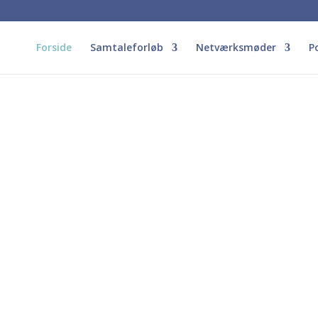
Forside
Samtaleforløb
Netværksmøder
P
Fertilitetsrådgiver, jordemoder
og psykoterapeut MPF
d før, under og efter fertilitetsbeh
– med eller uden barn på vej
i en gratis samtale?
Hvornår kan jeg hj