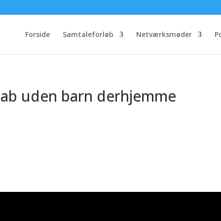
Forside
Samtaleforløb
Netværksmøder
P
stab uden barn derhjemme