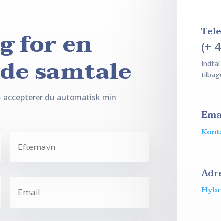
Tel
g for en
(+ 
nde samtale
Indtal
tilbag
– accepterer du automatisk min
Ema
Kont
Adr
Hybe