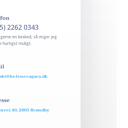
efon
45) 2262 0343
 gerne en besked, så ringer jeg
e hurtigst muligt.
il
akt@helenecagara.dk
esse
nvej 40, 2605 Brøndby