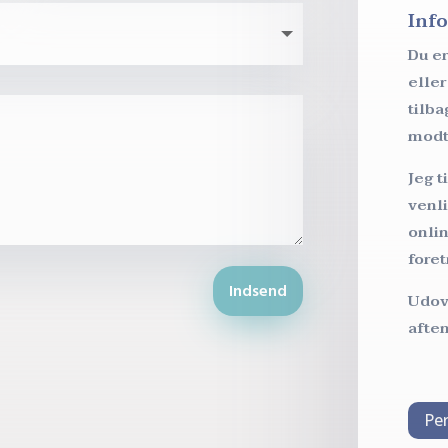
Inf
Du e
eller
tilb
modt
Jeg t
venl
onlin
fore
Indsend
Udov
afte
Pe