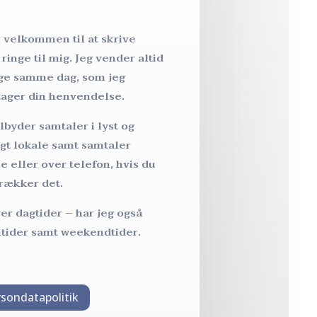
o
r velkommen til at skrive
 ringe til mig. Jeg vender altid
age samme dag, som jeg
ager din henvendelse.
ilbyder samtaler i lyst og
igt lokale samt samtaler
e eller over telefon, hvis du
trækker det.
er dagtider – har jeg også
ntider samt weekendtider.
rsondatapolitik