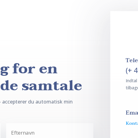
Tel
g for en
(+ 
nde samtale
Indtal
tilbag
– accepterer du automatisk min
Ema
Kont