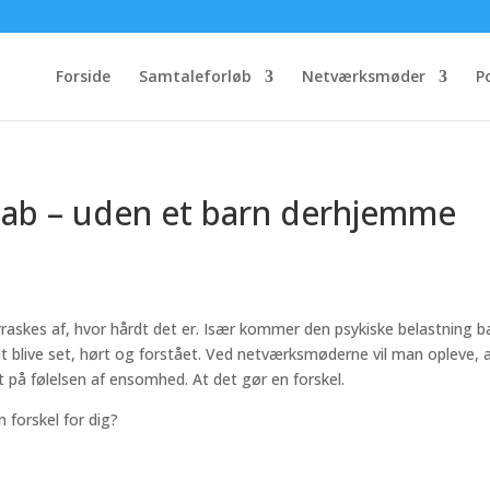
Forside
Samtaleforløb
Netværksmøder
P
stab – uden et barn derhjemme
rraskes af, hvor hårdt det er. Især kommer den psykiske belastning b
t blive set, hørt og forstået. Ved netværksmøderne vil man opleve, a
dt på følelsen af ensomhed. At det gør en forskel.
forskel for dig?