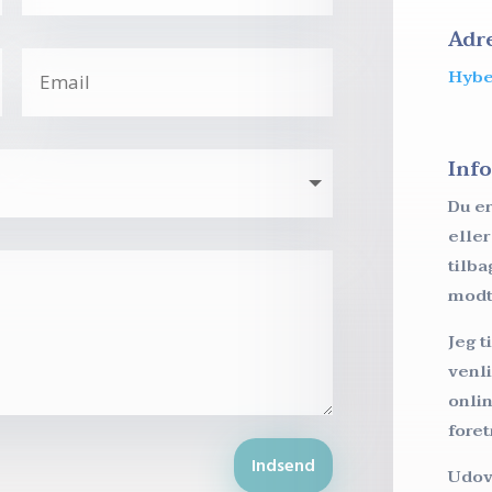
Adr
Hybe
Inf
Du e
eller
tilb
modt
Jeg t
venl
onlin
fore
Indsend
Udov