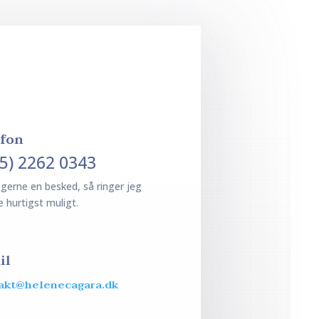
efon
45) 2262 0343
 gerne en besked, så ringer jeg
e hurtigst muligt.
il
akt@helenecagara.dk