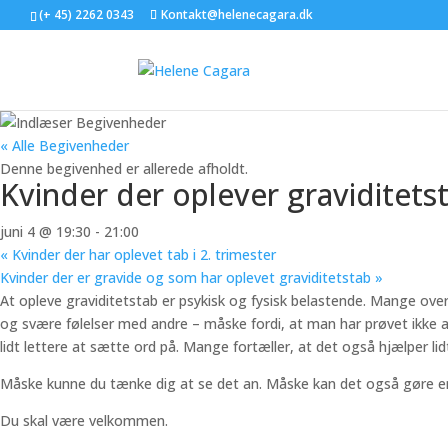
(+ 45) 2262 0343
Kontakt@helenecagara.dk
« Alle Begivenheder
Denne begivenhed er allerede afholdt.
Kvinder der oplever graviditet
juni 4 @ 19:30
-
21:00
«
Kvinder der har oplevet tab i 2. trimester
Kvinder der er gravide og som har oplevet graviditetstab
»
At opleve graviditetstab er psykisk og fysisk belastende. Mange ove
og svære følelser med andre – måske fordi, at man har prøvet ikke a
lidt lettere at sætte ord på. Mange fortæller, at det også hjælper li
Måske kunne du tænke dig at se det an. Måske kan det også gøre en 
Du skal være velkommen.