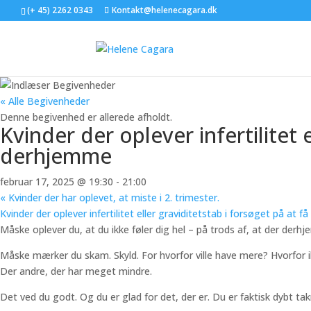
(+ 45) 2262 0343
Kontakt@helenecagara.dk
« Alle Begivenheder
Denne begivenhed er allerede afholdt.
Kvinder der oplever infertilitet 
derhjemme
februar 17, 2025 @ 19:30
-
21:00
«
Kvinder der har oplevet, at miste i 2. trimester.
Kvinder der oplever infertilitet eller graviditetstab i forsøget på at
Måske oplever du, at du ikke føler dig hel – på trods af, at der der
Måske mærker du skam. Skyld. For hvorfor ville have mere? Hvorfor i
Der andre, der har meget mindre.
Det ved du godt. Og du er glad for det, der er. Du er faktisk dybt ta