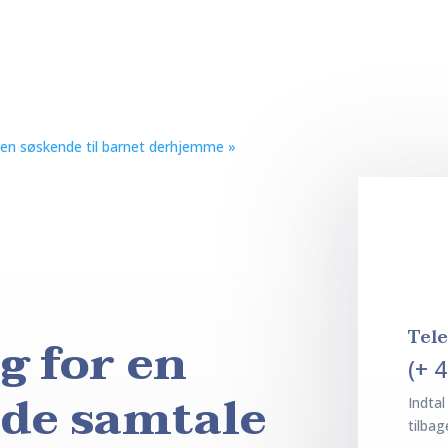
 få en søskende til barnet derhjemme
»
Tel
g for en
(+ 
nde samtale
Indtal
tilbag