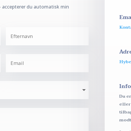
– accepterer du automatisk min
Ema
Kont
Adr
Hybe
Inf
Du e
eller
tilb
modt