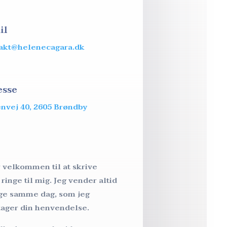
il
akt@helenecagara.dk
esse
nvej 40, 2605 Brøndby
o
r velkommen til at skrive
 ringe til mig. Jeg vender altid
age samme dag, som jeg
ager din henvendelse.