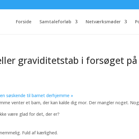
Forside
Samtaleforløb
Netværksmøder
P
eller graviditetstab i forsøget på
 få en søskende til barnet derhjemme
»
hjemme venter et barn, der kan kalde dig mor. Der mangler noget. Nog
kke være glad for det, der er?
knemmelig. Fuld af kærlighed.