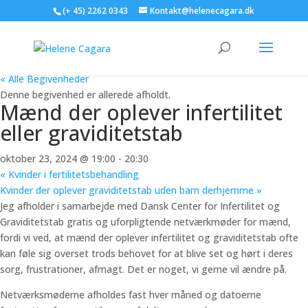
(+ 45) 2262 0343
Kontakt@helenecagara.dk
« Alle Begivenheder
Denne begivenhed er allerede afholdt.
Mænd der oplever infertilitet
eller graviditetstab
oktober 23, 2024 @ 19:00
-
20:30
«
Kvinder i fertilitetsbehandling
Kvinder der oplever graviditetstab uden barn derhjemme
»
Jeg afholder i samarbejde med Dansk Center for Infertilitet og
Graviditetstab gratis og uforpligtende netværkmøder for mænd,
fordi vi ved, at mænd der oplever infertilitet og graviditetstab ofte
kan føle sig overset trods behovet for at blive set og hørt i deres
sorg, frustrationer, afmagt. Det er noget, vi gerne vil ændre på.
Netværksmøderne afholdes fast hver måned og datoerne