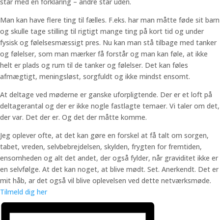
står med en forklaring – andre står uden.
Man kan have flere ting til fælles. F.eks. har man måtte føde sit barn
og skulle tage stilling til rigtigt mange ting på kort tid og under
fysisk og følelsesmæssigt pres. Nu kan man stå tilbage med tanker
og følelser, som man mærker få forstår og man kan føle, at ikke
helt er plads og rum til de tanker og følelser. Det kan føles
afmægtigt, meningsløst, sorgfuldt og ikke mindst ensomt.
At deltage ved møderne er ganske uforpligtende. Der er et loft på
deltagerantal og der er ikke nogle fastlagte temaer. Vi taler om det,
der var. Det der er. Og det der måtte komme.
Jeg oplever ofte, at det kan gøre en forskel at få talt om sorgen,
tabet, vreden, selvbebrejdelsen, skylden, frygten for fremtiden,
ensomheden og alt det andet, der også fylder, når graviditet ikke er
en selvfølge. At det kan noget, at blive mødt. Set. Anerkendt. Det er
mit håb, ar det også vil blive oplevelsen ved dette netværksmøde.
Tilmeld dig her