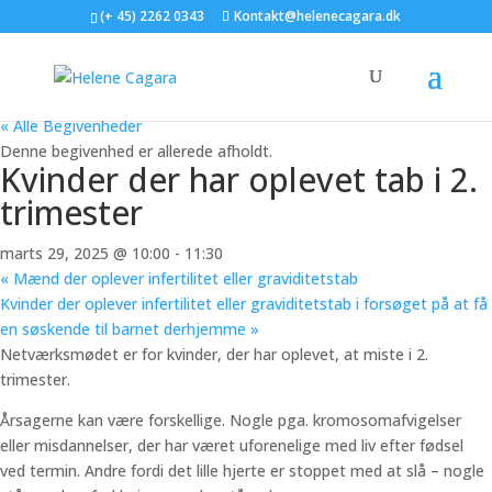
(+ 45) 2262 0343
Kontakt@helenecagara.dk
« Alle Begivenheder
Denne begivenhed er allerede afholdt.
Kvinder der har oplevet tab i 2.
trimester
marts 29, 2025 @ 10:00
-
11:30
«
Mænd der oplever infertilitet eller graviditetstab
Kvinder der oplever infertilitet eller graviditetstab i forsøget på at få
en søskende til barnet derhjemme
»
Netværksmødet er for kvinder, der har oplevet, at miste i 2.
trimester.
Årsagerne kan være forskellige. Nogle pga. kromosomafvigelser
eller misdannelser, der har været uforenelige med liv efter fødsel
ved termin. Andre fordi det lille hjerte er stoppet med at slå – nogle